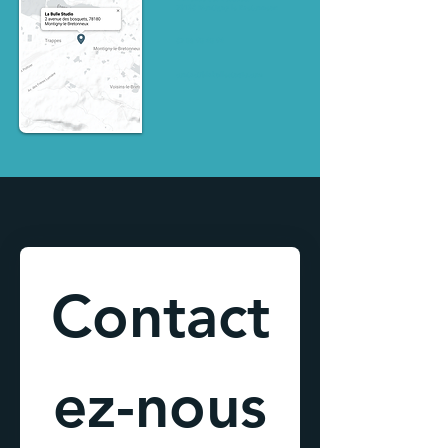
78180 Montigny le Bretonneux
07 56 95 25 92
contact@labullestudio.com
Contact
ez-nous