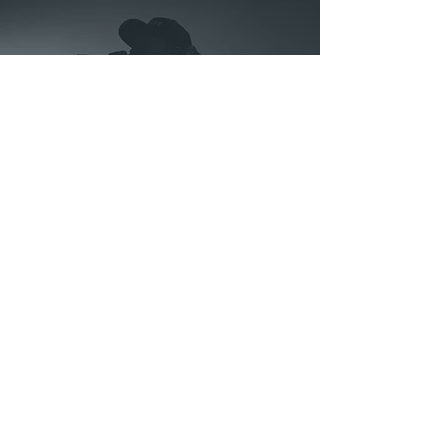
Conseils
Publier sa musique sur
Spotify, Apple Music
ou Deezer
14 janv. 2022
2 min de lecture
Conseils